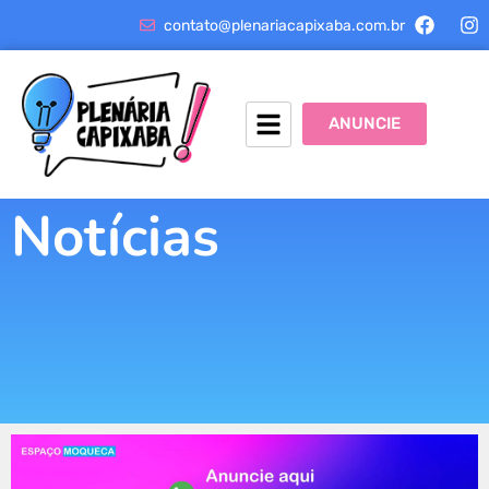
contato@plenariacapixaba.com.br
ANUNCIE
Notícias