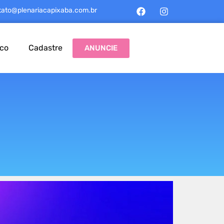
tato@plenariacapixaba.com.br
sco
Cadastre
ANUNCIE