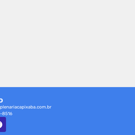
o
plenariacapixaba.com.br
-8516