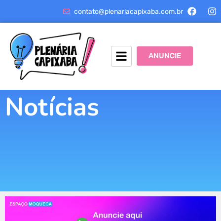
contato@plenariacapixaba.com.br
ANUNCIE
Notícias