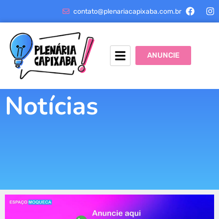
contato@plenariacapixaba.com.br
ANUNCIE
Notícias