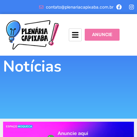
contato@plenariacapixaba.com.br
ANUNCIE
Notícias