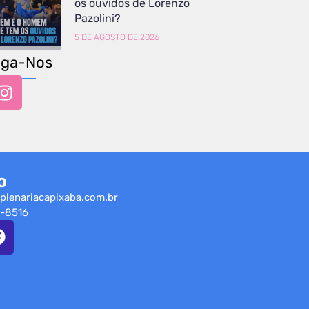
os ouvidos de Lorenzo
Pazolini?
5 DE AGOSTO DE 2026
iga-Nos
o
plenariacapixaba.com.br
-8516