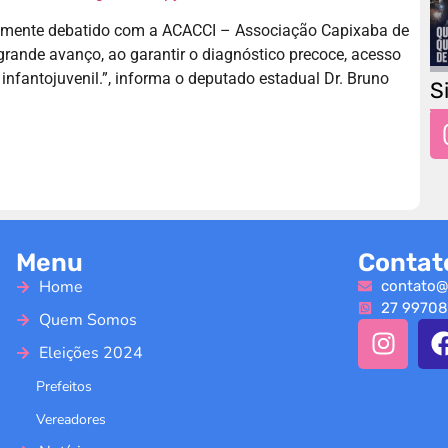
lamente debatido com a ACACCI – Associação Capixaba de
grande avanço, ao garantir o diagnóstico precoce, acesso
infantojuvenil.”, informa o deputado estadual Dr. Bruno
S
Menu
Contat
Home
contato@
27 99708
Quem Somos
Eleições 2024
Prefeitos
Vereadores