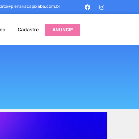
tato@plenariacapixaba.com.br
sco
Cadastre
ANUNCIE