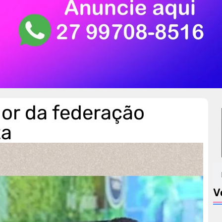
dor da federação
ta
V