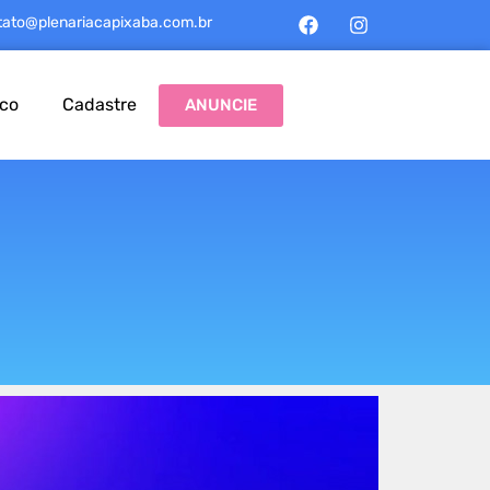
tato@plenariacapixaba.com.br
sco
Cadastre
ANUNCIE