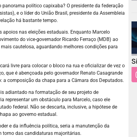
á o panorama político capixaba? O presidente da federação
istas), e o líder do União Brasil, presidente da Assembleia
relação há bastante tempo.
s apoios nas eleições estaduais. Enquanto Marcelo
vimento do vice-governador Ricardo Ferraço (MDB) ao
a mais cautelosa, aguardando melhores condições para
S
rá livre para colocar o bloco na rua e oficializar de vez o
aço, que é abençoada pelo governador Renato Casagrande
to: a composição da chapa para a Câmara dos Deputados.
ais adiantado na formatação de seu projeto de
ria representar um obstáculo para Marcelo, caso ele
do federal. Não se descarta, inclusive, a hipótese de
hapa ao governo estadual.
oder e da influência política, seria a manutenção da
m torno das candidaturas majoritárias.