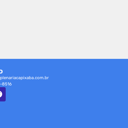
o
plenariacapixaba.com.br
-8516