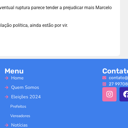
ventual ruptura parece tender a prejudicar mais Marcelo
ação política, ainda estão por vir.
Menu
Contat
Home
contato@
27 99708
Quem Somos
Eleições 2024
Prefeitos
Vereadores
Notícias