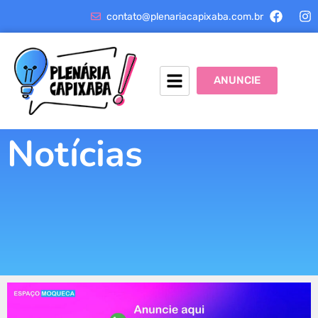
contato@plenariacapixaba.com.br
ANUNCIE
Notícias