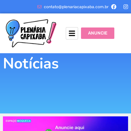
contato@plenariacapixaba.com.br
ANUNCIE
Notícias