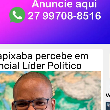
pixaba percebe em
ial Líder Político
V