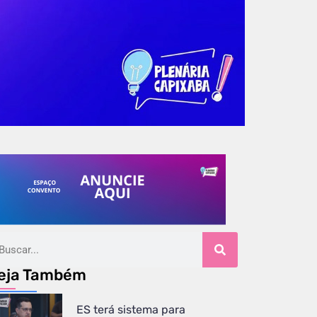
eja Também
ES terá sistema para