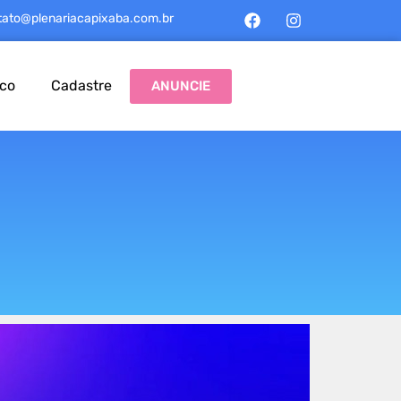
tato@plenariacapixaba.com.br
sco
Cadastre
ANUNCIE